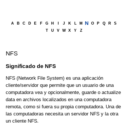
N
A
B
C
D
E
F
G
H
I
J
K
L
M
O
P
Q
R
S
T
U
V
W
X
Y
Z
NFS
Significado de NFS
NFS (Network File System) es una aplicación
cliente/servidor que permite que un usuario de una
computadora vea y opcionalmente, guarde o actualize
data en archivos localizados en una computadora
remota, como si fuera su propia computadora. Una de
las computadoras necesita un servidor NFS y la otra
un cliente NFS.