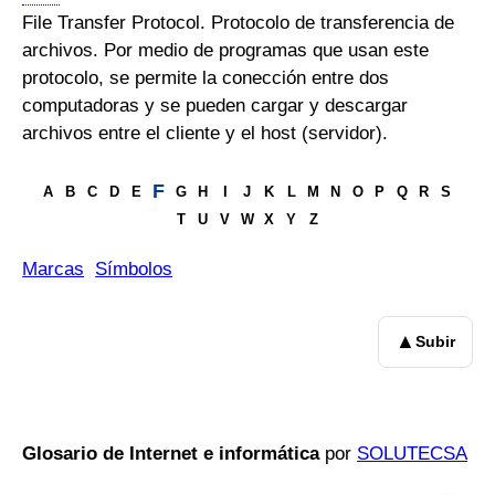
File Transfer Protocol. Protocolo de transferencia de
archivos. Por medio de programas que usan este
protocolo, se permite la conección entre dos
computadoras y se pueden cargar y descargar
archivos entre el cliente y el host (servidor).
F
A
B
C
D
E
G
H
I
J
K
L
M
N
O
P
Q
R
S
T
U
V
W
X
Y
Z
Marcas
Símbolos
▲
Subir
Glosario de Internet e informática
por
SOLUTECSA