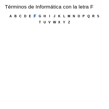
Términos de Informática con la letra F
F
A
B
C
D
E
G
H
I
J
K
L
M
N
O
P
Q
R
S
T
U
V
W
X
Y
Z