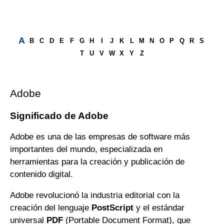
A
B
C
D
E
F
G
H
I
J
K
L
M
N
O
P
Q
R
S
T
U
V
W
X
Y
Z
Adobe
Significado de Adobe
Adobe es una de las empresas de software más
importantes del mundo, especializada en
herramientas para la creación y publicación de
contenido digital.
Adobe revolucionó la industria editorial con la
creación del lenguaje
PostScript
y el estándar
universal
PDF
(Portable Document Format), que