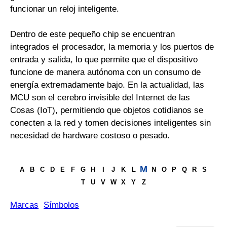
funcionar un reloj inteligente.
Dentro de este pequeño chip se encuentran
integrados el procesador, la memoria y los puertos de
entrada y salida, lo que permite que el dispositivo
funcione de manera autónoma con un consumo de
energía extremadamente bajo. En la actualidad, las
MCU son el cerebro invisible del Internet de las
Cosas (IoT), permitiendo que objetos cotidianos se
conecten a la red y tomen decisiones inteligentes sin
necesidad de hardware costoso o pesado.
M
A
B
C
D
E
F
G
H
I
J
K
L
N
O
P
Q
R
S
T
U
V
W
X
Y
Z
Marcas
Símbolos