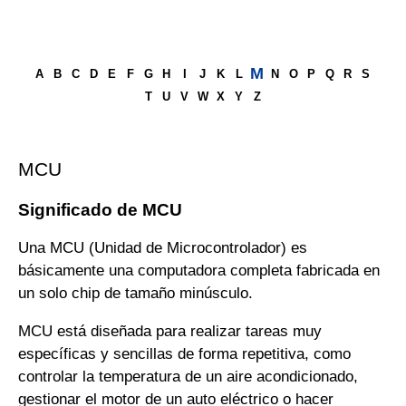
M
A
B
C
D
E
F
G
H
I
J
K
L
N
O
P
Q
R
S
T
U
V
W
X
Y
Z
MCU
Significado de MCU
Una MCU (Unidad de Microcontrolador) es
básicamente una computadora completa fabricada en
un solo chip de tamaño minúsculo.
MCU está diseñada para realizar tareas muy
específicas y sencillas de forma repetitiva, como
controlar la temperatura de un aire acondicionado,
gestionar el motor de un auto eléctrico o hacer