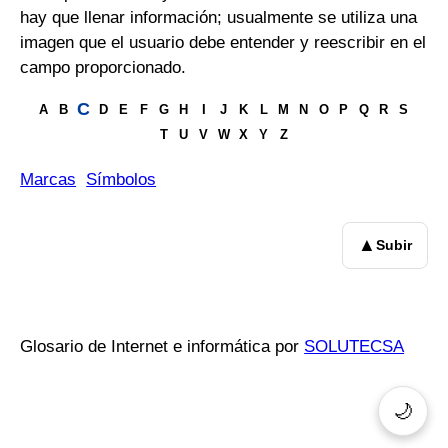
hay que llenar información; usualmente se utiliza una
imagen que el usuario debe entender y reescribir en el
campo proporcionado.
C
A
B
D
E
F
G
H
I
J
K
L
M
N
O
P
Q
R
S
T
U
V
W
X
Y
Z
Marcas
Símbolos
▲
Subir
Glosario de Internet e informática por
SOLUTECSA
🌙