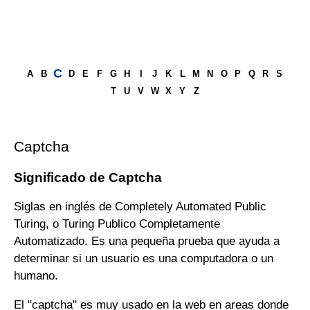
C
A
B
D
E
F
G
H
I
J
K
L
M
N
O
P
Q
R
S
T
U
V
W
X
Y
Z
Captcha
Significado de Captcha
Siglas en inglés de Completely Automated Public
Turing, o Turing Publico Completamente
Automatizado. Es una pequeña prueba que ayuda a
determinar si un usuario es una computadora o un
humano.
El "captcha" es muy usado en la web en areas donde