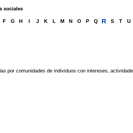
s sociales
R
F
G
H
I
J
K
L
M
N
O
P
Q
S
T
U
das por comunidades de individuos con intereses, activida