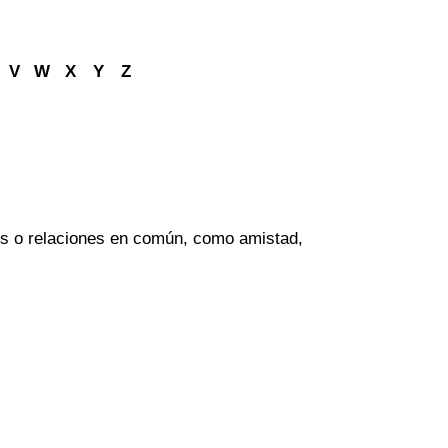
V
W
X
Y
Z
des o relaciones en común, como amistad,