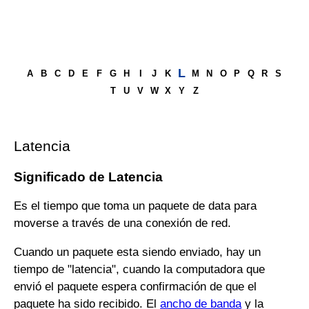
L
A
B
C
D
E
F
G
H
I
J
K
M
N
O
P
Q
R
S
T
U
V
W
X
Y
Z
Latencia
Significado de Latencia
Es el tiempo que toma un paquete de data para
moverse a través de una conexión de red.
Cuando un paquete esta siendo enviado, hay un
tiempo de "latencia", cuando la computadora que
envió el paquete espera confirmación de que el
paquete ha sido recibido. El
ancho de banda
y la