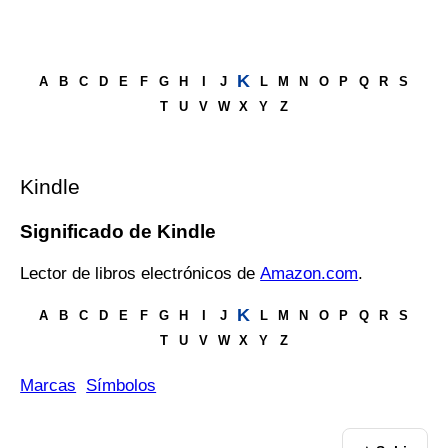
K
A
B
C
D
E
F
G
H
I
J
L
M
N
O
P
Q
R
S
T
U
V
W
X
Y
Z
Kindle
Significado de Kindle
Lector de libros electrónicos de
Amazon.com
.
K
A
B
C
D
E
F
G
H
I
J
L
M
N
O
P
Q
R
S
T
U
V
W
X
Y
Z
Marcas
Símbolos