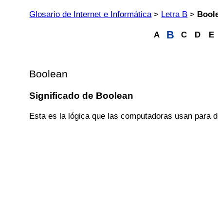
Glosario de Internet e Informática
>
Letra B
>
Bool
B
A
C
D
E
Boolean
Significado de Boolean
Esta es la lógica que las computadoras usan para d