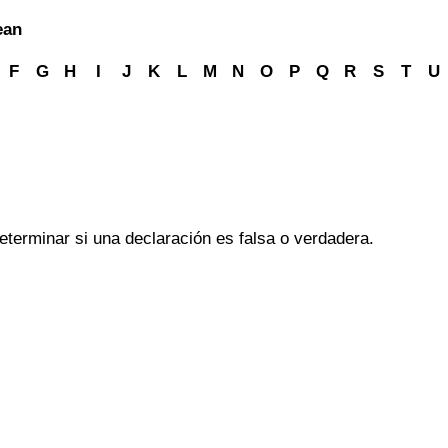
ean
F
G
H
I
J
K
L
M
N
O
P
Q
R
S
T
U
eterminar si una declaración es falsa o verdadera.