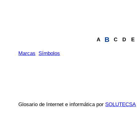
B
A
C
D
E
Marcas
Símbolos
Glosario de Internet e informática por
SOLUTECSA