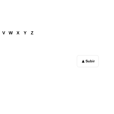
V
W
X
Y
Z
▲
Subir