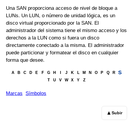
Una SAN proporciona acceso de nivel de bloque a
LUNs. Un LUN, o número de unidad lógica, es un
disco virtual proporcionado por la SAN. El
administrador del sistema tiene el mismo acceso y los
derechos a la LUN como si fuera un disco
directamente conectado a la misma. El administrador
puede particionar y formatear el disco en cualquier
forma que desee.
S
A
B
C
D
E
F
G
H
I
J
K
L
M
N
O
P
Q
R
T
U
V
W
X
Y
Z
Marcas
Símbolos
▲
Subir