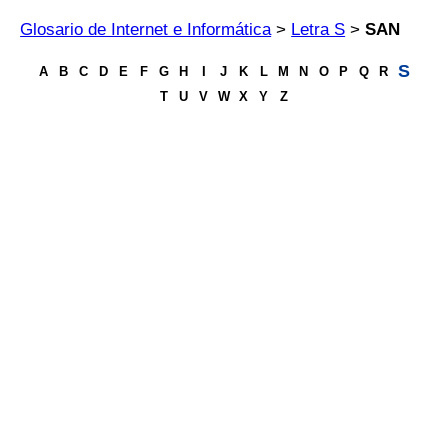
Glosario de Internet e Informática
>
Letra S
>
SAN
S
A
B
C
D
E
F
G
H
I
J
K
L
M
N
O
P
Q
R
T
U
V
W
X
Y
Z