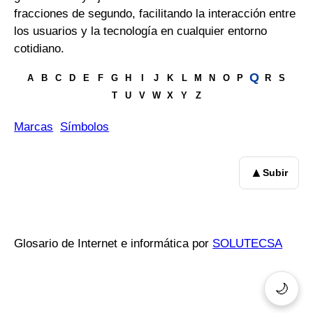
fracciones de segundo, facilitando la interacción entre
los usuarios y la tecnología en cualquier entorno
cotidiano.
Q
A
B
C
D
E
F
G
H
I
J
K
L
M
N
O
P
R
S
T
U
V
W
X
Y
Z
Marcas
Símbolos
▲
Subir
Glosario de Internet e informática por
SOLUTECSA
🌙