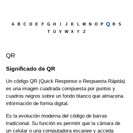
Q
A
B
C
D
E
F
G
H
I
J
K
L
M
N
O
P
R
S
T
U
V
W
X
Y
Z
QR
Significado de QR
Un código QR (Quick Response o Respuesta Rápida)
es una imagen cuadrada compuesta por puntos y
cuadros negros sobre un fondo blanco que almacena
información de forma digital.
Es la evolución moderna del código de barras
tradicional. Su función es permitir que la cámara de
un celular o una computadora escanee y acceda