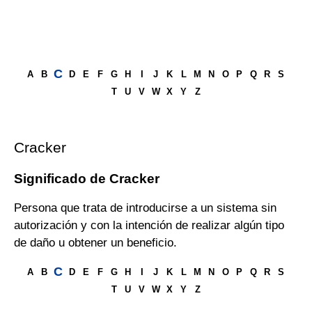
C
A
B
D
E
F
G
H
I
J
K
L
M
N
O
P
Q
R
S
T
U
V
W
X
Y
Z
Cracker
Significado de Cracker
Persona que trata de introducirse a un sistema sin
autorización y con la intención de realizar algún tipo
de daño u obtener un beneficio.
C
A
B
D
E
F
G
H
I
J
K
L
M
N
O
P
Q
R
S
T
U
V
W
X
Y
Z