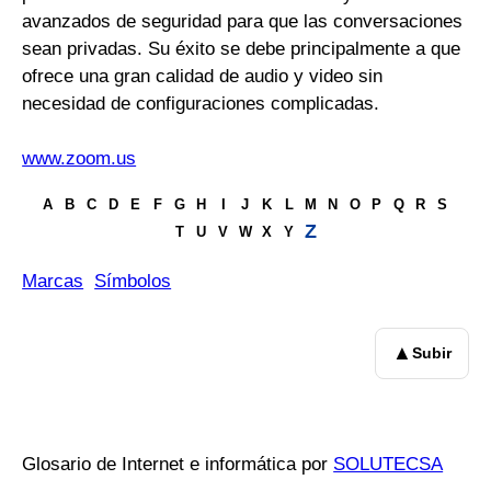
avanzados de seguridad para que las conversaciones
sean privadas. Su éxito se debe principalmente a que
ofrece una gran calidad de audio y video sin
necesidad de configuraciones complicadas.
www.zoom.us
A
B
C
D
E
F
G
H
I
J
K
L
M
N
O
P
Q
R
S
Z
T
U
V
W
X
Y
Marcas
Símbolos
▲
Subir
Glosario de Internet e informática por
SOLUTECSA