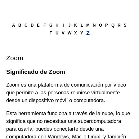
A
B
C
D
E
F
G
H
I
J
K
L
M
N
O
P
Q
R
S
Z
T
U
V
W
X
Y
Zoom
Significado de Zoom
Zoom es una plataforma de comunicación por video
que permite a las personas reunirse virtualmente
desde un dispositivo móvil o computadora.
Esta herramienta funciona a través de la nube, lo que
significa que no necesitas una supercomputadora
para usarla; puedes conectarte desde una
computadora con Windows, Mac o Linux, y también