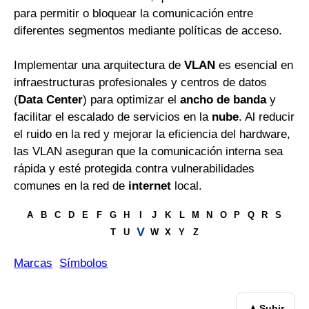
para permitir o bloquear la comunicación entre
diferentes segmentos mediante políticas de acceso.
Implementar una arquitectura de
VLAN
es esencial en
infraestructuras profesionales y centros de datos
(
Data Center
) para optimizar el
ancho de banda
y
facilitar el escalado de servicios en la
nube
. Al reducir
el ruido en la red y mejorar la eficiencia del hardware,
las VLAN aseguran que la comunicación interna sea
rápida y esté protegida contra vulnerabilidades
comunes en la red de
internet
local.
A
B
C
D
E
F
G
H
I
J
K
L
M
N
O
P
Q
R
S
V
T
U
W
X
Y
Z
Marcas
Símbolos
▲
Subir