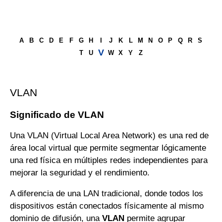
A
B
C
D
E
F
G
H
I
J
K
L
M
N
O
P
Q
R
S
V
T
U
W
X
Y
Z
VLAN
Significado de VLAN
Una VLAN (Virtual Local Area Network) es una red de
área local virtual que permite segmentar lógicamente
una red física en múltiples redes independientes para
mejorar la seguridad y el rendimiento.
A diferencia de una LAN tradicional, donde todos los
dispositivos están conectados físicamente al mismo
dominio de difusión, una
VLAN
permite agrupar