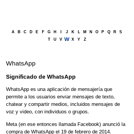
A
B
C
D
E
F
G
H
I
J
K
L
M
N
O
P
Q
R
S
W
T
U
V
X
Y
Z
WhatsApp
Significado de WhatsApp
WhatsApp es una aplicación de mensajería que
permite a los usuarios enviar mensajes de texto,
chatear y compartir medios, incluidos mensajes de
voz y video, con individuos o grupos.
Meta (en ese entonces llamada Facebook) anunció la
compra de WhatsApp el 19 de febrero de 2014.