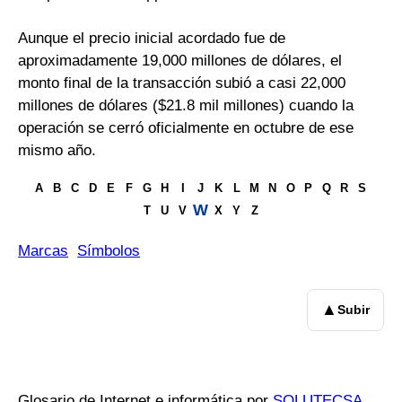
Aunque el precio inicial acordado fue de
aproximadamente 19,000 millones de dólares, el
monto final de la transacción subió a casi 22,000
millones de dólares ($21.8 mil millones) cuando la
operación se cerró oficialmente en octubre de ese
mismo año.
A
B
C
D
E
F
G
H
I
J
K
L
M
N
O
P
Q
R
S
W
T
U
V
X
Y
Z
Marcas
Símbolos
▲
Subir
Glosario de Internet e informática por
SOLUTECSA