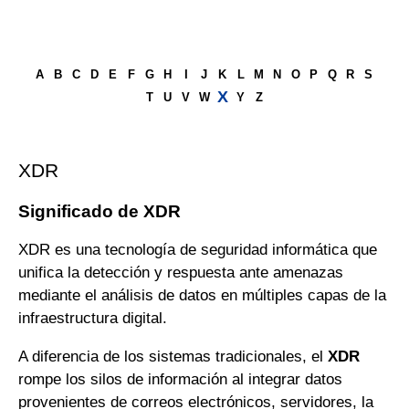
A
B
C
D
E
F
G
H
I
J
K
L
M
N
O
P
Q
R
S
X
T
U
V
W
Y
Z
XDR
Significado de XDR
XDR es una tecnología de seguridad informática que
unifica la detección y respuesta ante amenazas
mediante el análisis de datos en múltiples capas de la
infraestructura digital.
A diferencia de los sistemas tradicionales, el
XDR
rompe los silos de información al integrar datos
provenientes de correos electrónicos, servidores, la