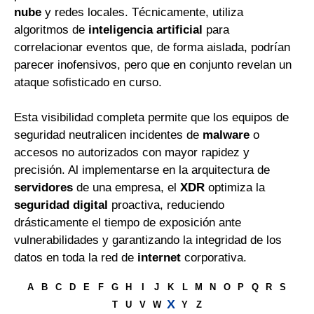
nube
y redes locales. Técnicamente, utiliza
algoritmos de
inteligencia artificial
para
correlacionar eventos que, de forma aislada, podrían
parecer inofensivos, pero que en conjunto revelan un
ataque sofisticado en curso.
Esta visibilidad completa permite que los equipos de
seguridad neutralicen incidentes de
malware
o
accesos no autorizados con mayor rapidez y
precisión. Al implementarse en la arquitectura de
servidores
de una empresa, el
XDR
optimiza la
seguridad digital
proactiva, reduciendo
drásticamente el tiempo de exposición ante
vulnerabilidades y garantizando la integridad de los
datos en toda la red de
internet
corporativa.
A
B
C
D
E
F
G
H
I
J
K
L
M
N
O
P
Q
R
S
X
T
U
V
W
Y
Z