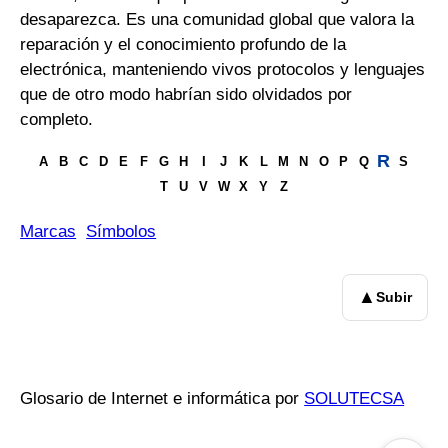
desaparezca. Es una comunidad global que valora la
reparación y el conocimiento profundo de la
electrónica, manteniendo vivos protocolos y lenguajes
que de otro modo habrían sido olvidados por
completo.
R
A
B
C
D
E
F
G
H
I
J
K
L
M
N
O
P
Q
S
T
U
V
W
X
Y
Z
Marcas
Símbolos
▲
Subir
Glosario de Internet e informática por
SOLUTECSA