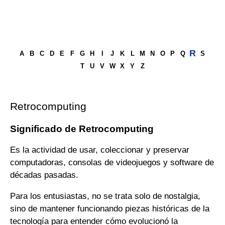
R
A
B
C
D
E
F
G
H
I
J
K
L
M
N
O
P
Q
S
T
U
V
W
X
Y
Z
Retrocomputing
Significado de Retrocomputing
Es la actividad de usar, coleccionar y preservar
computadoras, consolas de videojuegos y software de
décadas pasadas.
Para los entusiastas, no se trata solo de nostalgia,
sino de mantener funcionando piezas históricas de la
tecnología para entender cómo evolucionó la