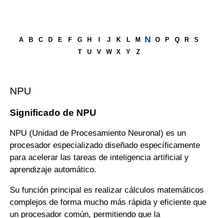
N
A
B
C
D
E
F
G
H
I
J
K
L
M
O
P
Q
R
S
T
U
V
W
X
Y
Z
NPU
Significado de NPU
NPU (Unidad de Procesamiento Neuronal) es un
procesador especializado diseñado específicamente
para acelerar las tareas de inteligencia artificial y
aprendizaje automático.
Su función principal es realizar cálculos matemáticos
complejos de forma mucho más rápida y eficiente que
un procesador común, permitiendo que la