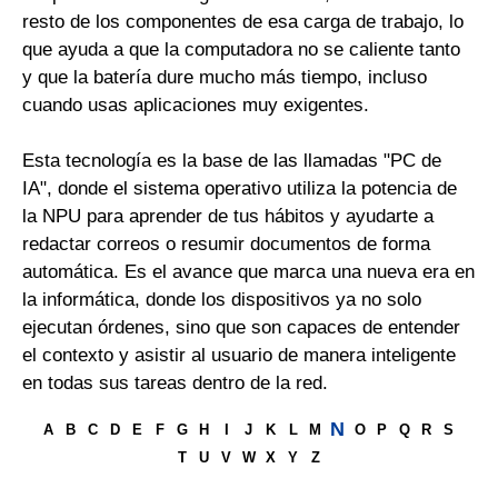
resto de los componentes de esa carga de trabajo, lo
que ayuda a que la computadora no se caliente tanto
y que la batería dure mucho más tiempo, incluso
cuando usas aplicaciones muy exigentes.
Esta tecnología es la base de las llamadas "PC de
IA", donde el sistema operativo utiliza la potencia de
la NPU para aprender de tus hábitos y ayudarte a
redactar correos o resumir documentos de forma
automática. Es el avance que marca una nueva era en
la informática, donde los dispositivos ya no solo
ejecutan órdenes, sino que son capaces de entender
el contexto y asistir al usuario de manera inteligente
en todas sus tareas dentro de la red.
N
A
B
C
D
E
F
G
H
I
J
K
L
M
O
P
Q
R
S
T
U
V
W
X
Y
Z