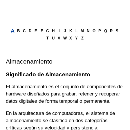
A
B
C
D
E
F
G
H
I
J
K
L
M
N
O
P
Q
R
S
T
U
V
W
X
Y
Z
Almacenamiento
Significado de Almacenamiento
El almacenamiento es el conjunto de componentes de
hardware diseñados para grabar, retener y recuperar
datos digitales de forma temporal o permanente.
En la arquitectura de computadoras, el sistema de
almacenamiento se clasifica en dos categorías
críticas según su velocidad y persistencia: