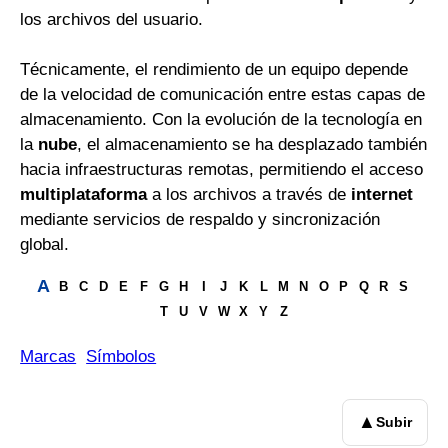
los archivos del usuario.
Técnicamente, el rendimiento de un equipo depende
de la velocidad de comunicación entre estas capas de
almacenamiento. Con la evolución de la tecnología en
la
nube
, el almacenamiento se ha desplazado también
hacia infraestructuras remotas, permitiendo el acceso
multiplataforma
a los archivos a través de
internet
mediante servicios de respaldo y sincronización
global.
A
B
C
D
E
F
G
H
I
J
K
L
M
N
O
P
Q
R
S
T
U
V
W
X
Y
Z
Marcas
Símbolos
▲
Subir