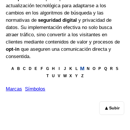
actualización tecnológica para adaptarse a los
cambios en los algoritmos de búsqueda y las
normativas de
seguridad digital
y privacidad de
datos. Su implementación efectiva no solo busca
atraer tráfico, sino convertir a los visitantes en
clientes mediante contenidos de valor y procesos de
opt-in
que aseguren una comunicación directa y
consentida.
M
A
B
C
D
E
F
G
H
I
J
K
L
N
O
P
Q
R
S
T
U
V
W
X
Y
Z
Marcas
Símbolos
▲
Subir