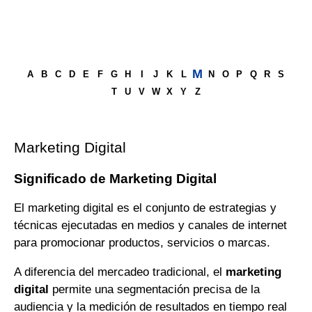
M
A
B
C
D
E
F
G
H
I
J
K
L
N
O
P
Q
R
S
T
U
V
W
X
Y
Z
Marketing Digital
Significado de Marketing Digital
El marketing digital es el conjunto de estrategias y
técnicas ejecutadas en medios y canales de internet
para promocionar productos, servicios o marcas.
A diferencia del mercadeo tradicional, el
marketing
digital
permite una segmentación precisa de la
audiencia y la medición de resultados en tiempo real