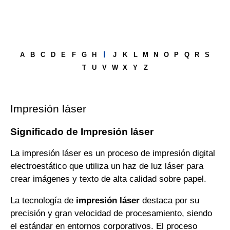
I
A
B
C
D
E
F
G
H
J
K
L
M
N
O
P
Q
R
S
T
U
V
W
X
Y
Z
Impresión láser
Significado de Impresión láser
La impresión láser es un proceso de impresión digital
electroestático que utiliza un haz de luz láser para
crear imágenes y texto de alta calidad sobre papel.
La tecnología de
impresión láser
destaca por su
precisión y gran velocidad de procesamiento, siendo
el estándar en entornos corporativos. El proceso