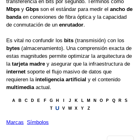
transferencia en bits por segundo. Términos como
Mbps
y
Gbps
son el estándar para medir el
ancho de
banda
en conexiones de fibra óptica y la capacidad
de conmutación de un
enrutador
.
Es vital no confundir los
bits
(transmisión) con los
bytes
(almacenamiento). Una comprensión exacta de
estas magnitudes permite optimizar la arquitectura de
la
tarjeta madre
y asegurar que la infraestructura de
internet
soporte el flujo masivo de datos que
requieren la
inteligencia artificial
y el contenido
multimedia
actual.
A
B
C
D
E
F
G
H
I
J
K
L
M
N
O
P
Q
R
S
U
T
V
W
X
Y
Z
Marcas
Símbolos