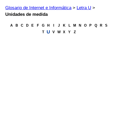
Glosario de Internet e Informática
>
Letra U
>
Unidades de medida
A
B
C
D
E
F
G
H
I
J
K
L
M
N
O
P
Q
R
S
U
T
V
W
X
Y
Z