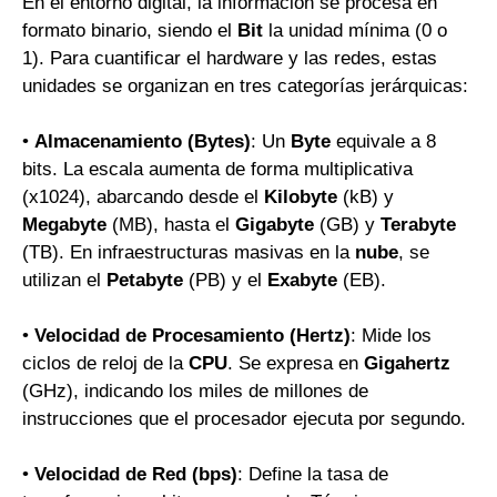
En el entorno digital, la información se procesa en
formato binario, siendo el
Bit
la unidad mínima (0 o
1). Para cuantificar el hardware y las redes, estas
unidades se organizan en tres categorías jerárquicas:
•
Almacenamiento (Bytes)
: Un
Byte
equivale a 8
bits. La escala aumenta de forma multiplicativa
(x1024), abarcando desde el
Kilobyte
(kB) y
Megabyte
(MB), hasta el
Gigabyte
(GB) y
Terabyte
(TB). En infraestructuras masivas en la
nube
, se
utilizan el
Petabyte
(PB) y el
Exabyte
(EB).
•
Velocidad de Procesamiento (Hertz)
: Mide los
ciclos de reloj de la
CPU
. Se expresa en
Gigahertz
(GHz), indicando los miles de millones de
instrucciones que el procesador ejecuta por segundo.
•
Velocidad de Red (bps)
: Define la tasa de