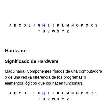
H
A
B
C
D
E
F
G
I
J
K
L
M
N
O
P
Q
R
S
T
U
V
W
X
Y
Z
Hardware
Significado de Hardware
Maquinaria. Componentes físicos de una computadora
o de una red (a diferencia de los programas o
elementos lógicos que los hacen funcionar).
H
A
B
C
D
E
F
G
I
J
K
L
M
N
O
P
Q
R
S
T
U
V
W
X
Y
Z