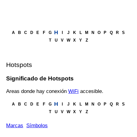
H
A
B
C
D
E
F
G
I
J
K
L
M
N
O
P
Q
R
S
T
U
V
W
X
Y
Z
Hotspots
Significado de Hotspots
Areas donde hay conexión
WiFi
accesible.
H
A
B
C
D
E
F
G
I
J
K
L
M
N
O
P
Q
R
S
T
U
V
W
X
Y
Z
Marcas
Símbolos