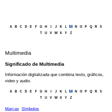
M
A
B
C
D
E
F
G
H
I
J
K
L
N
O
P
Q
R
S
T
U
V
W
X
Y
Z
Multimedia
Significado de Multimedia
Información digitalizada que combina texto, gráficos,
video y audio.
M
A
B
C
D
E
F
G
H
I
J
K
L
N
O
P
Q
R
S
T
U
V
W
X
Y
Z
Marcas
Símbolos