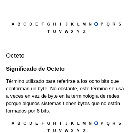
O
A
B
C
D
E
F
G
H
I
J
K
L
M
N
P
Q
R
S
T
U
V
W
X
Y
Z
Octeto
Significado de Octeto
Término utilizado para referirse a los ocho bits que
conforman un byte. No obstante, este término se usa
a veces en vez de byte en la terminología de redes
porque algunos sistemas tienen bytes que no están
formados por 8 bits.
O
A
B
C
D
E
F
G
H
I
J
K
L
M
N
P
Q
R
S
T
U
V
W
X
Y
Z