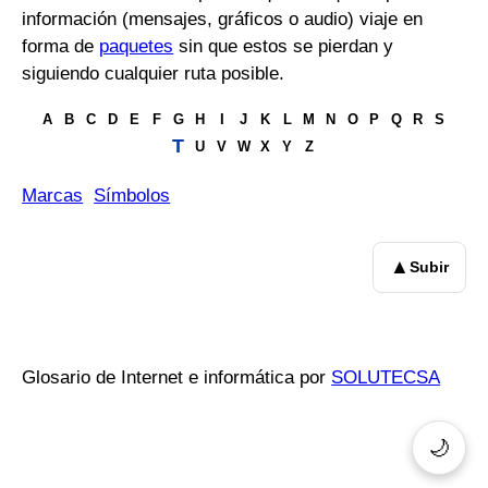
información (mensajes, gráficos o audio) viaje en
forma de
paquetes
sin que estos se pierdan y
siguiendo cualquier ruta posible.
A
B
C
D
E
F
G
H
I
J
K
L
M
N
O
P
Q
R
S
T
U
V
W
X
Y
Z
Marcas
Símbolos
▲
Subir
Glosario de Internet e informática por
SOLUTECSA
🌙