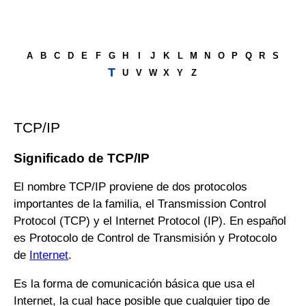
A
B
C
D
E
F
G
H
I
J
K
L
M
N
O
P
Q
R
S
T
U
V
W
X
Y
Z
TCP/IP
Significado de TCP/IP
El nombre TCP/IP proviene de dos protocolos
importantes de la familia, el Transmission Control
Protocol (TCP) y el Internet Protocol (IP). En español
es Protocolo de Control de Transmisión y Protocolo
de
Internet
.
Es la forma de comunicación básica que usa el
Internet, la cual hace posible que cualquier tipo de