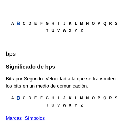
B
A
C
D
E
F
G
H
I
J
K
L
M
N
O
P
Q
R
S
T
U
V
W
X
Y
Z
bps
Significado de bps
Bits por Segundo. Velocidad a la que se transmiten
los bits en un medio de comunicación.
B
A
C
D
E
F
G
H
I
J
K
L
M
N
O
P
Q
R
S
T
U
V
W
X
Y
Z
Marcas
Símbolos