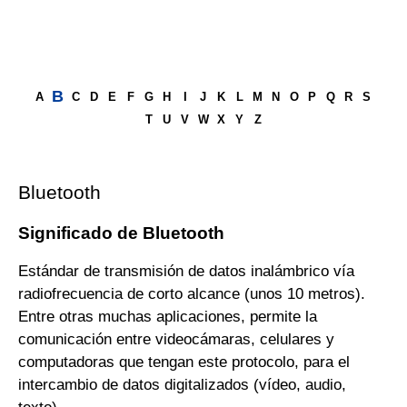
B
A
C
D
E
F
G
H
I
J
K
L
M
N
O
P
Q
R
S
T
U
V
W
X
Y
Z
Bluetooth
Significado de Bluetooth
Estándar de transmisión de datos inalámbrico vía
radiofrecuencia de corto alcance (unos 10 metros).
Entre otras muchas aplicaciones, permite la
comunicación entre videocámaras, celulares y
computadoras que tengan este protocolo, para el
intercambio de datos digitalizados (vídeo, audio,