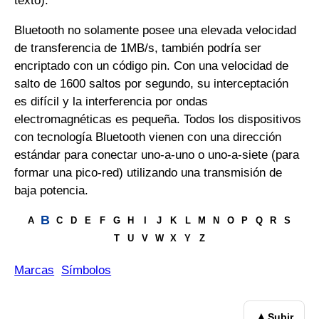
texto).
Bluetooth no solamente posee una elevada velocidad
de transferencia de 1MB/s, también podría ser
encriptado con un código pin. Con una velocidad de
salto de 1600 saltos por segundo, su interceptación
es difícil y la interferencia por ondas
electromagnéticas es pequeña. Todos los dispositivos
con tecnología Bluetooth vienen con una dirección
estándar para conectar uno-a-uno o uno-a-siete (para
formar una pico-red) utilizando una transmisión de
baja potencia.
B
A
C
D
E
F
G
H
I
J
K
L
M
N
O
P
Q
R
S
T
U
V
W
X
Y
Z
Marcas
Símbolos
▲
Subir