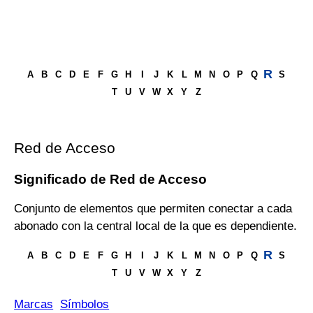
R
A
B
C
D
E
F
G
H
I
J
K
L
M
N
O
P
Q
S
T
U
V
W
X
Y
Z
Red de Acceso
Significado de Red de Acceso
Conjunto de elementos que permiten conectar a cada
abonado con la central local de la que es dependiente.
R
A
B
C
D
E
F
G
H
I
J
K
L
M
N
O
P
Q
S
T
U
V
W
X
Y
Z
Marcas
Símbolos