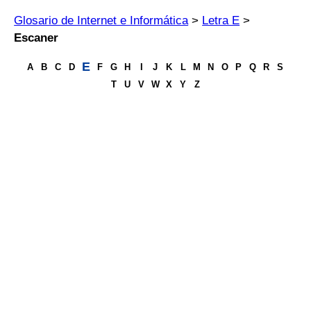
Glosario de Internet e Informática
>
Letra E
>
Escaner
E
A
B
C
D
F
G
H
I
J
K
L
M
N
O
P
Q
R
S
T
U
V
W
X
Y
Z