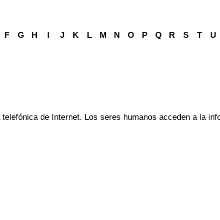
F
G
H
I
J
K
L
M
N
O
P
Q
R
S
T
U
telefónica de Internet. Los seres humanos acceden a la inf