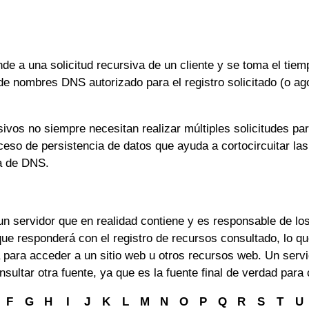
e a una solicitud recursiva de un cliente y se toma el tiemp
 de nombres DNS autorizado para el registro solicitado (o ag
vos no siempre necesitan realizar múltiples solicitudes par
eso de persistencia de datos que ayuda a cortocircuitar las 
da de DNS.
n servidor que en realidad contiene y es responsable de los
que responderá con el registro de recursos consultado, lo q
aria para acceder a un sitio web u otros recursos web. Un se
sultar otra fuente, ya que es la fuente final de verdad para
F
G
H
I
J
K
L
M
N
O
P
Q
R
S
T
U