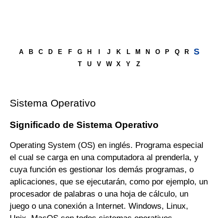
S
A
B
C
D
E
F
G
H
I
J
K
L
M
N
O
P
Q
R
T
U
V
W
X
Y
Z
Sistema Operativo
Significado de Sistema Operativo
Operating System (OS) en inglés. Programa especial
el cual se carga en una computadora al prenderla, y
cuya función es gestionar los demás programas, o
aplicaciones, que se ejecutarán, como por ejemplo, un
procesador de palabras o una hoja de cálculo, un
juego o una conexión a Internet. Windows, Linux,