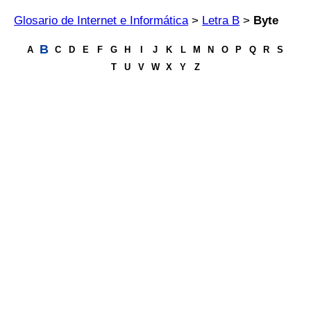
Glosario de Internet e Informática
>
Letra B
>
Byte
B
A
C
D
E
F
G
H
I
J
K
L
M
N
O
P
Q
R
S
T
U
V
W
X
Y
Z