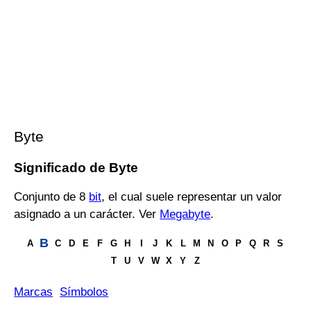
Byte
Significado de Byte
Conjunto de 8
bit
, el cual suele representar un valor
asignado a un carácter. Ver
Megabyte
.
B
A
C
D
E
F
G
H
I
J
K
L
M
N
O
P
Q
R
S
T
U
V
W
X
Y
Z
Marcas
Símbolos