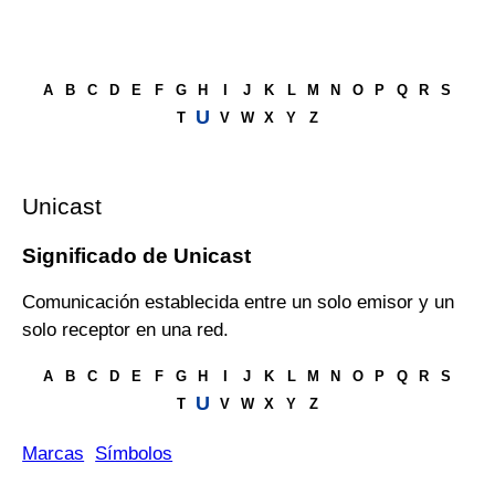
A
B
C
D
E
F
G
H
I
J
K
L
M
N
O
P
Q
R
S
U
T
V
W
X
Y
Z
Unicast
Significado de Unicast
Comunicación establecida entre un solo emisor y un
solo receptor en una red.
A
B
C
D
E
F
G
H
I
J
K
L
M
N
O
P
Q
R
S
U
T
V
W
X
Y
Z
Marcas
Símbolos