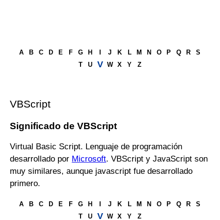
A
B
C
D
E
F
G
H
I
J
K
L
M
N
O
P
Q
R
S
V
T
U
W
X
Y
Z
VBScript
Significado de VBScript
Virtual Basic Script. Lenguaje de programación
desarrollado por
Microsoft
. VBScript y JavaScript son
muy similares, aunque javascript fue desarrollado
primero.
A
B
C
D
E
F
G
H
I
J
K
L
M
N
O
P
Q
R
S
V
T
U
W
X
Y
Z