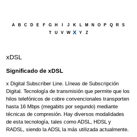
A
B
C
D
E
F
G
H
I
J
K
L
M
N
O
P
Q
R
S
X
T
U
V
W
Y
Z
xDSL
Significado de xDSL
x Digital Subscriber Line. Líneas de Subscripción
Digital. Tecnología de transmisión que permite que los
hilos telefónicos de cobre convencionales transporten
hasta 16 Mbps (megabits por segundo) mediante
técnicas de compresión. Hay diversos modalidades
de esta tecnología, tales como ADSL, HDSL y
RADSL, siendo la ADSL la más utilizada actualmente.