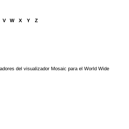
V
W
X
Y
Z
ladores del visualizador Mosaic para el World Wide