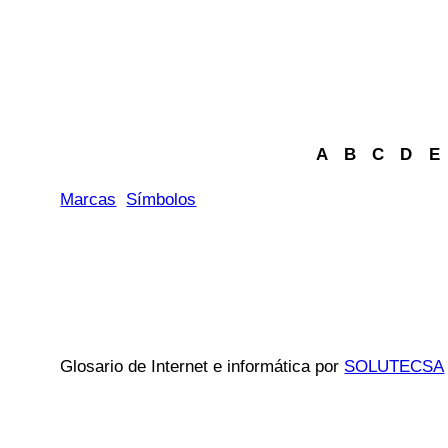
A
B
C
D
E
Marcas
Símbolos
Glosario de Internet e informática por
SOLUTECSA