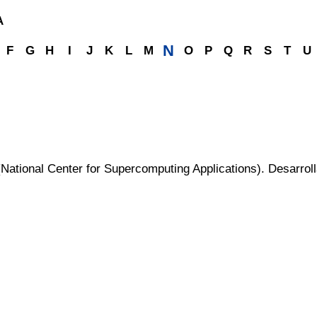
A
N
F
G
H
I
J
K
L
M
O
P
Q
R
S
T
U
ational Center for Supercomputing Applications). Desarrol