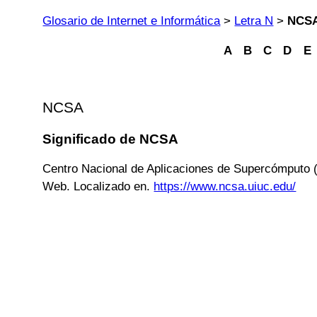
Glosario de Internet e Informática
>
Letra N
>
NCS
A
B
C
D
E
NCSA
Significado de NCSA
Centro Nacional de Aplicaciones de Supercómputo (N
Web. Localizado en.
https://www.ncsa.uiuc.edu/