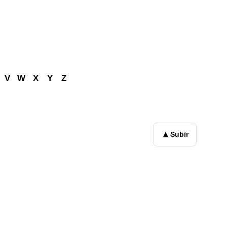
V
W
X
Y
Z
▲
Subir