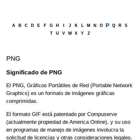
P
A
B
C
D
E
F
G
H
I
J
K
L
M
N
O
Q
R
S
T
U
V
W
X
Y
Z
PNG
Significado de PNG
El PNG, Gráficos Portátiles de Red (Portable Network
Graphics) es un formato de imágenes gráficas
comprimidas.
El formato GIF está patentado por Compuserve
(actualmente propiedad de America Online), y su uso
en programas de manejo de imágenes involucra la
solicitud de licencias y otras consideraciones legales.