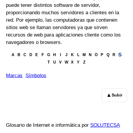
puede tener distintos software de servidor,
proporcionando muchos servidores a clientes en la
red. Por ejemplo, las computadoras que contienen
sitios web se llaman servidores ya que sirven
recursos de web para aplicaciones cliente como los
navegadores o browsers.
S
A
B
C
D
E
F
G
H
I
J
K
L
M
N
O
P
Q
R
T
U
V
W
X
Y
Z
Marcas
Símbolos
▲
Subir
Glosario de Internet e informática por
SOLUTECSA