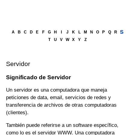
S
A
B
C
D
E
F
G
H
I
J
K
L
M
N
O
P
Q
R
T
U
V
W
X
Y
Z
Servidor
Significado de Servidor
Un servidor es una computadora que maneja
peticiones de data, email, servicios de redes y
transferencia de archivos de otras computadoras
(clientes).
También puede referirse a un software específico,
como lo es el servidor WWW. Una computadora