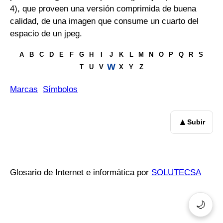
4), que proveen una versión comprimida de buena
calidad, de una imagen que consume un cuarto del
espacio de un jpeg.
A
B
C
D
E
F
G
H
I
J
K
L
M
N
O
P
Q
R
S
W
T
U
V
X
Y
Z
Marcas
Símbolos
▲
Subir
Glosario de Internet e informática por
SOLUTECSA
🌙