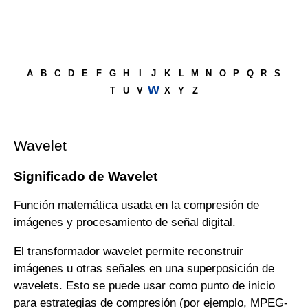
A
B
C
D
E
F
G
H
I
J
K
L
M
N
O
P
Q
R
S
W
T
U
V
X
Y
Z
Wavelet
Significado de Wavelet
Función matemática usada en la compresión de
imágenes y procesamiento de señal digital.
El transformador wavelet permite reconstruir
imágenes u otras señales en una superposición de
wavelets. Esto se puede usar como punto de inicio
para estrategias de compresión (por ejemplo, MPEG-