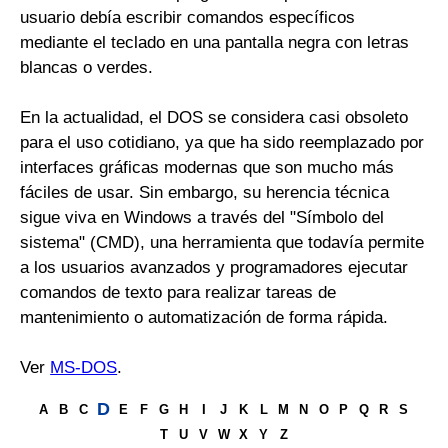
usuario debía escribir comandos específicos
mediante el teclado en una pantalla negra con letras
blancas o verdes.
En la actualidad, el DOS se considera casi obsoleto
para el uso cotidiano, ya que ha sido reemplazado por
interfaces gráficas modernas que son mucho más
fáciles de usar. Sin embargo, su herencia técnica
sigue viva en Windows a través del "Símbolo del
sistema" (CMD), una herramienta que todavía permite
a los usuarios avanzados y programadores ejecutar
comandos de texto para realizar tareas de
mantenimiento o automatización de forma rápida.
Ver
MS-DOS
.
D
A
B
C
E
F
G
H
I
J
K
L
M
N
O
P
Q
R
S
T
U
V
W
X
Y
Z