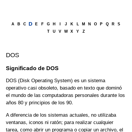
D
A
B
C
E
F
G
H
I
J
K
L
M
N
O
P
Q
R
S
T
U
V
W
X
Y
Z
DOS
Significado de DOS
DOS (Disk Operating System) es un sistema
operativo casi obsoleto, basado en texto que dominó
el mundo de las computadoras personales durante los
años 80 y principios de los 90.
A diferencia de los sistemas actuales, no utilizaba
ventanas, iconos ni ratón; para realizar cualquier
tarea, como abrir un programa o copiar un archivo, el