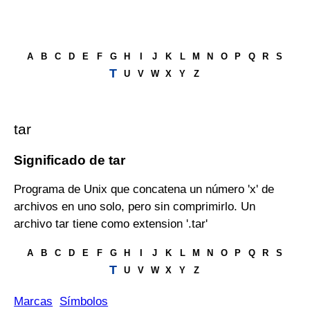
A
B
C
D
E
F
G
H
I
J
K
L
M
N
O
P
Q
R
S
T
U
V
W
X
Y
Z
tar
Significado de tar
Programa de Unix que concatena un número 'x' de
archivos en uno solo, pero sin comprimirlo. Un
archivo tar tiene como extension '.tar'
A
B
C
D
E
F
G
H
I
J
K
L
M
N
O
P
Q
R
S
T
U
V
W
X
Y
Z
Marcas
Símbolos