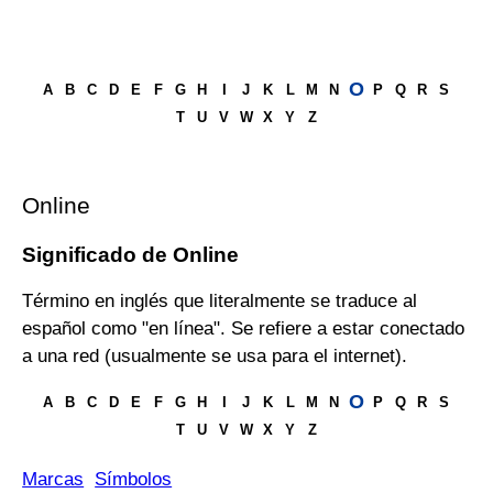
O
A
B
C
D
E
F
G
H
I
J
K
L
M
N
P
Q
R
S
T
U
V
W
X
Y
Z
Online
Significado de Online
Término en inglés que literalmente se traduce al
español como "en línea". Se refiere a estar conectado
a una red (usualmente se usa para el internet).
O
A
B
C
D
E
F
G
H
I
J
K
L
M
N
P
Q
R
S
T
U
V
W
X
Y
Z
Marcas
Símbolos