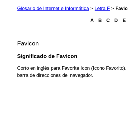
Glosario de Internet e Informática
>
Letra F
>
Favi
A
B
C
D
E
Favicon
Significado de Favicon
Corto en inglés para Favorite Icon (Icono Favorito).
barra de direcciones del navegador.