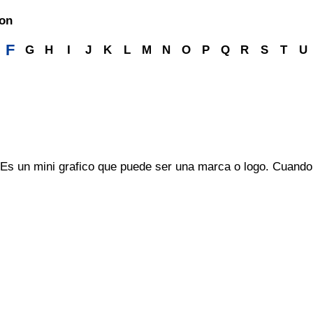
con
F
G
H
I
J
K
L
M
N
O
P
Q
R
S
T
U
 Es un mini grafico que puede ser una marca o logo. Cuando u