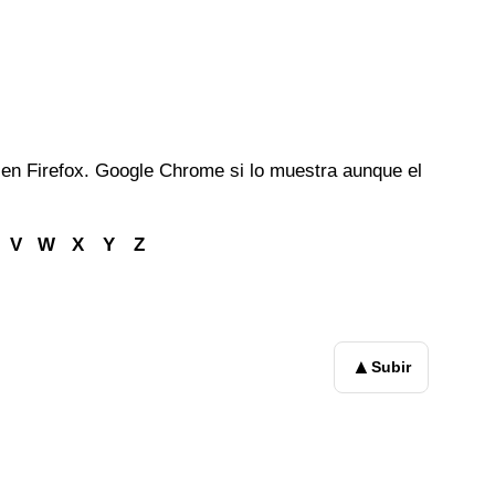
en Firefox. Google Chrome si lo muestra aunque el
V
W
X
Y
Z
▲
Subir