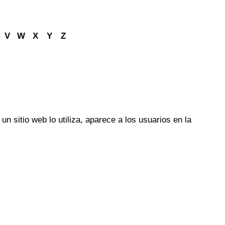
V
W
X
Y
Z
n sitio web lo utiliza, aparece a los usuarios en la