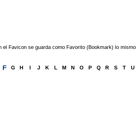
on el Favicon se guarda como Favorito (Bookmark) lo mismo 
F
G
H
I
J
K
L
M
N
O
P
Q
R
S
T
U