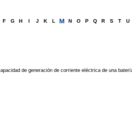
M
F
G
H
I
J
K
L
N
O
P
Q
R
S
T
U
capacidad de generación de corriente eléctrica de una bater