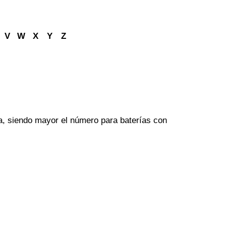
V
W
X
Y
Z
ía, siendo mayor el número para baterías con