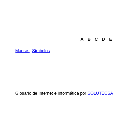
A
B
C
D
E
Marcas
Símbolos
Glosario de Internet e informática por
SOLUTECSA