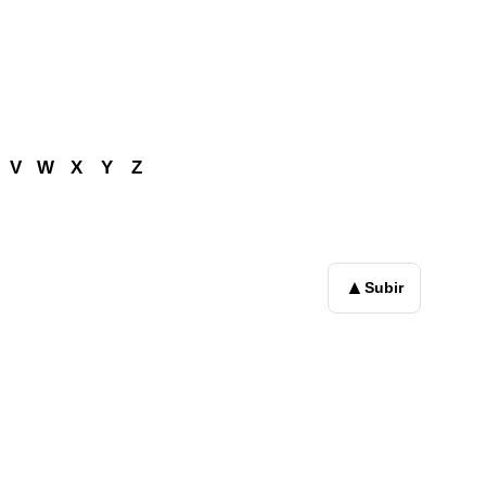
V
W
X
Y
Z
▲
Subir