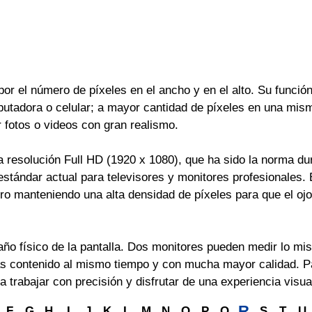
r el número de píxeles en el ancho y en el alto. Su función p
tadora o celular; a mayor cantidad de píxeles en una misma
r fotos o videos con gran realismo.
resolución Full HD (1920 x 1080), que ha sido la norma dur
estándar actual para televisores y monitores profesionales. 
ro manteniendo una alta densidad de píxeles para que el ojo
año físico de la pantalla. Dos monitores pueden medir lo mi
ás contenido al mismo tiempo y con mucha mayor calidad. P
a trabajar con precisión y disfrutar de una experiencia visu
R
F
G
H
I
J
K
L
M
N
O
P
Q
S
T
U