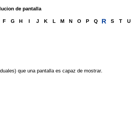
ucion de pantalla
R
F
G
H
I
J
K
L
M
N
O
P
Q
S
T
U
iduales) que una pantalla es capaz de mostrar.