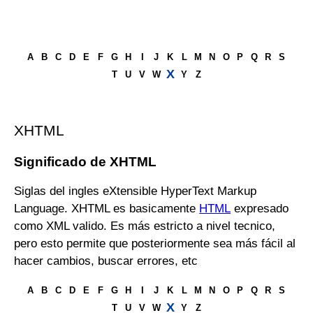
A
B
C
D
E
F
G
H
I
J
K
L
M
N
O
P
Q
R
S
X
T
U
V
W
Y
Z
XHTML
Significado de XHTML
Siglas del ingles eXtensible HyperText Markup
Language. XHTML es basicamente
HTML
expresado
como XML valido. Es más estricto a nivel tecnico,
pero esto permite que posteriormente sea más fácil al
hacer cambios, buscar errores, etc
A
B
C
D
E
F
G
H
I
J
K
L
M
N
O
P
Q
R
S
X
T
U
V
W
Y
Z