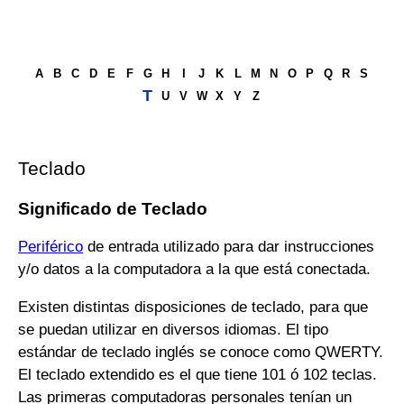
A
B
C
D
E
F
G
H
I
J
K
L
M
N
O
P
Q
R
S
T
U
V
W
X
Y
Z
Teclado
Significado de Teclado
Periférico
de entrada utilizado para dar instrucciones
y/o datos a la computadora a la que está conectada.
Existen distintas disposiciones de teclado, para que
se puedan utilizar en diversos idiomas. El tipo
estándar de teclado inglés se conoce como QWERTY.
El teclado extendido es el que tiene 101 ó 102 teclas.
Las primeras computadoras personales tenían un