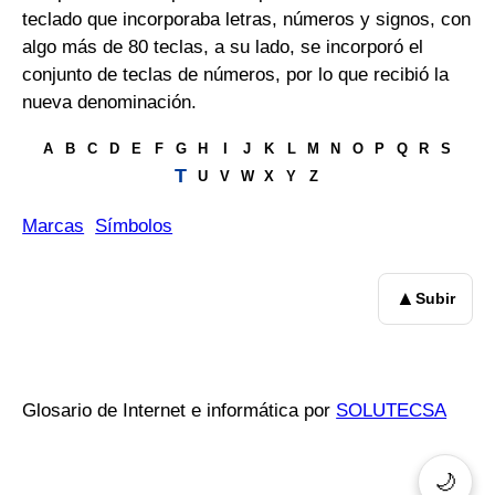
teclado que incorporaba letras, números y signos, con
algo más de 80 teclas, a su lado, se incorporó el
conjunto de teclas de números, por lo que recibió la
nueva denominación.
A
B
C
D
E
F
G
H
I
J
K
L
M
N
O
P
Q
R
S
T
U
V
W
X
Y
Z
Marcas
Símbolos
▲
Subir
Glosario de Internet e informática por
SOLUTECSA
🌙