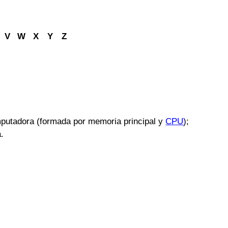
V
W
X
Y
Z
omputadora (formada por memoria principal y
CPU
);
.