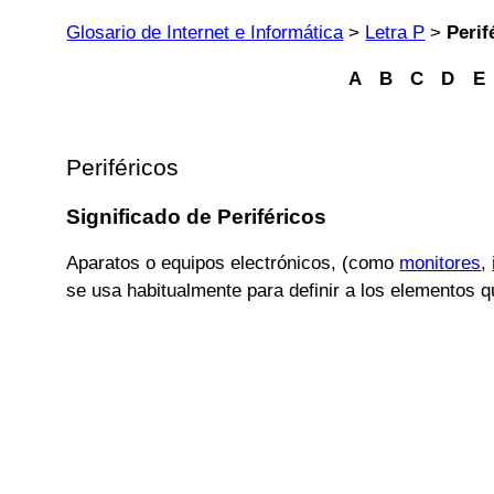
Glosario de Internet e Informática
>
Letra P
>
Perif
A
B
C
D
E
Periféricos
Significado de Periféricos
Aparatos o equipos electrónicos, (como
monitores
,
se usa habitualmente para definir a los elementos 