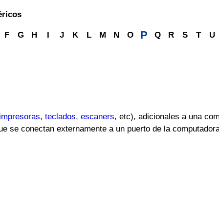
éricos
P
F
G
H
I
J
K
L
M
N
O
Q
R
S
T
U
impresoras
,
teclados
,
escaners
, etc), adicionales a una c
que se conectan externamente a un puerto de la computadora