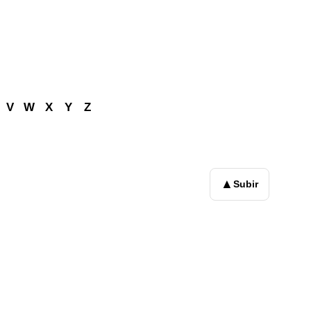
V
W
X
Y
Z
▲
Subir