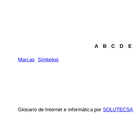
A
B
C
D
E
Marcas
Símbolos
Glosario de Internet e informática por
SOLUTECSA